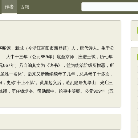
作者
古籍
），字昭谏，新城（今浙江富阳市新登镇）人，唐代诗人。生于公
年），大中十三年（公元859年）底至京师，应进士试，历七年
元867年）乃自编其文为《谗书》，益为统治阶级所憎恶，所
书虽胜一名休”。后来又断断续续考了几年，总共考了十多次，
归，史称“十上不第”。黄巢起义后，避乱隐居九华山，光启三
王钱镠，历任钱塘令、司勋郎中、给事中等职。公元909年（五