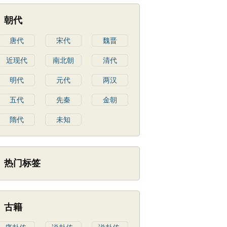
朝代
唐代
宋代
魏晋
近现代
南北朝
清代
明代
元代
两汉
五代
先秦
金朝
隋代
未知
热门标签
古籍