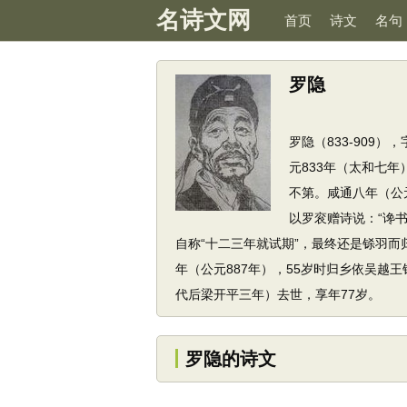
名诗文网
首页
诗文
名句
罗隐
罗隐（833-909
元833年（太和七
不第。咸通八年（公
以罗衮赠诗说：“谗
自称“十二三年就试期”，最终还是铩羽而
年（公元887年），55岁时归乡依吴越
代后梁开平三年）去世，享年77岁。
罗隐的诗文