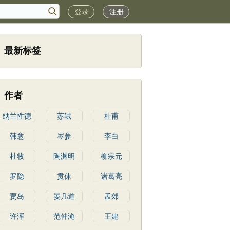
登录
注册
最新标签
作者
纳兰性德
苏轼
杜甫
韩愈
岑参
李白
杜牧
陶渊明
柳宗元
罗隐
贯休
诸葛亮
贾岛
晏几道
孟郊
许浑
范仲淹
王建