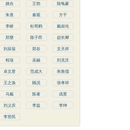
姚合
王勃
陆龟蒙
朱熹
秦观
方干
李峤
杜荀鹤
戴叔伦
郑燮
陈子昂
赵长卿
刘辰翁
郑谷
文天祥
程垓
吴融
刘克庄
卓文君
范成大
朱敦儒
王之涣
顾况
张孝祥
马戴
陈著
戎昱
刘义庆
李益
李绅
李世民